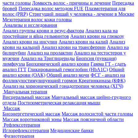
части головы
Ломкость волос - причины и лечение
Пересадка
бровей
Пересадка волос методом FUE
Плазмотерапия для
волос (PRP)
Стригущий лишай у человека - лечение в Москве
Мезотерапия волос кожи головы
Анализы и исследования
Анализ группы крови и резус-фактора
Анализ кала на
простейшие и яйца гельминтов
Анализ крови на глюкозу
Анализ крови на инсулин
Анализ крови на калий
Анализ
крови на кальций
Анализ крови на трансферрин
Анализ на
билирубин
Анализ на пролактин
Анализ на тестостерон у
мужчин
Анализ на Триглицериды
Биопсия (пункция)
лимфоузла
Биохимический анализ крови
Гамма ГТ - сдать
анализ ГГТ
Гликированный гемоглобин (HbA1С)
Общий
анализ крови (ОАК)
Общий анализ мочи
ФСГ - анализ на
фолликулостимулирующий гормон
Креатинкиназа (КФК)
Анализ на хорионический гонадотропин человека (ХГЧ)
Мануальная терапия
Висцеральный массаж
Мануальный массаж шейно-грудного
отдела
Постизометрическая релаксация мышц
Массаж
Биоэнергетический массаж
Массаж волосистой части головы
Массаж воротниковой зоны
Массаж поясничной области
Рефлексотерапия
Иглорефлексотерапия
Медицинские банки
Физиотерапия