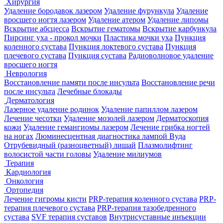
Хирургия
Удаление бородавок лазером
Удаление фурункула
Удаление
вросшего ногтя лазером
Удаление атером
Удаление липомы
Вскрытие абсцесса
Вскрытие гематомы
Вскрытие карбункула
Пирсинг уха - прокол мочки
Пластика мочки уха
Пункция
коленного сустава
Пункция локтевого сустава
Пункция
плечевого сустава
Пункция сустава
Радиоволновое удаление
вросшего ногтя
Неврология
Восстановление памяти после инсульта
Восстановление речи
после инсульта
Лечебные блокады
Дерматология
Лазерное удаление родинок
Удаление папиллом лазером
Лечение чесотки
Удаление мозолей лазером
Дерматоскопия
кожи
Удаление гемангиомы лазером
Лечение грибка ногтей
на ногах
Люминесцентная диагностика лампой Вуда
Отрубевидный (разноцветный) лишай
Плазмолифтинг
волосистой части головы
Удаление милиумов
Терапия
Кардиология
Онкология
Ортопедия
Лечение гигромы кисти
PRP-терапия коленного сустава
PRP-
терапия плечевого сустава
PRP-терапия тазобедренного
сустава
SVF терапия суставов
Внутрисуставные инъекции