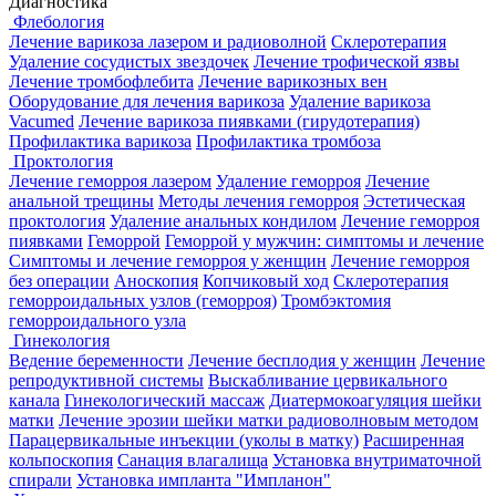
Диагностика
Флебология
Лечение варикоза лазером и радиоволной
Склеротерапия
Удаление сосудистых звездочек
Лечение трофической язвы
Лечение тромбофлебита
Лечение варикозных вен
Оборудование для лечения варикоза
Удаление варикоза
Vacumed
Лечение варикоза пиявками (гирудотерапия)
Профилактика варикоза
Профилактика тромбоза
Проктология
Лечение геморроя лазером
Удаление геморроя
Лечение
анальной трещины
Методы лечения геморроя
Эстетическая
проктология
Удаление анальных кондилом
Лечение геморроя
пиявками
Геморрой
Геморрой у мужчин: симптомы и лечение
Симптомы и лечение геморроя у женщин
Лечение геморроя
без операции
Аноскопия
Копчиковый ход
Склеротерапия
геморроидальных узлов (геморроя)
Тромбэктомия
геморроидального узла
Гинекология
Ведение беременности
Лечение бесплодия у женщин
Лечение
репродуктивной системы
Выскабливание цервикального
канала
Гинекологический массаж
Диатермокоагуляция шейки
матки
Лечение эрозии шейки матки радиоволновым методом
Парацервикальные инъекции (уколы в матку)
Расширенная
кольпоскопия
Санация влагалища
Установка внутриматочной
спирали
Установка импланта "Импланон"