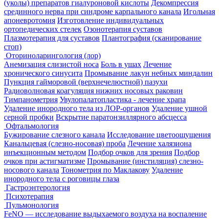
(уколы) препаратов гиалуроновой кислоты
Декомпрессия
срединного нерва при синдроме карпального канала
Игольная
апоневротомия
Изготовление индивидуальных
ортопедических стелек
Озонотерапия суставов
Плазмотерапия для суставов
Плантография (сканирование
стоп)
Оториноларингология (лор)
Анемизация слизистой носа
Боль в ушах
Лечение
хронического синусита
Промывание лакун небных миндалин
Пункция гайморовой (верхнечелюстной) пазухи
Радиоволновая коагуляция нижних носовых раковин
Тимпанометрия
Увулопалатопластика - лечение храпа
Удаление инородного тела из ЛОР-органов
Удаление ушной
серной пробки
Вскрытие паратонзиллярного абсцесса
Офтальмология
Бужирование слезного канала
Исследование цветоощущения
Канальцевая (слезно-носовая) проба
Лечение халязиона
инъекционным методом
Подбор очков для зрения
Подбор
очков при астигматизме
Промывание (инстиляция) слезно-
носового канала
Тонометрия по Маклакову
Удаление
инородного тела с роговицы глаза
Гастроэнтерология
Психотерапия
Пульмонология
FeNO — исследование выдыхаемого воздуха на воспаление