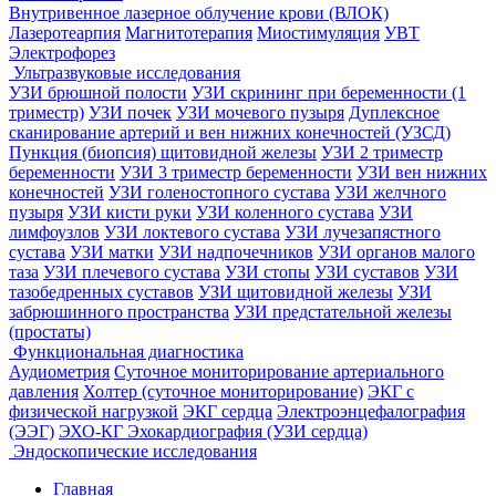
Внутривенное лазерное облучение крови (ВЛОК)
Лазеротеарпия
Магнитотерапия
Миостимуляция
УВТ
Электрофорез
Ультразвуковые исследования
УЗИ брюшной полости
УЗИ скрининг при беременности (1
триместр)
УЗИ почек
УЗИ мочевого пузыря
Дуплексное
сканирование артерий и вен нижних конечностей (УЗСД)
Пункция (биопсия) щитовидной железы
УЗИ 2 триместр
беременности
УЗИ 3 триместр беременности
УЗИ вен нижних
конечностей
УЗИ голеностопного сустава
УЗИ желчного
пузыря
УЗИ кисти руки
УЗИ коленного сустава
УЗИ
лимфоузлов
УЗИ локтевого сустава
УЗИ лучезапястного
сустава
УЗИ матки
УЗИ надпочечников
УЗИ органов малого
таза
УЗИ плечевого сустава
УЗИ стопы
УЗИ суставов
УЗИ
тазобедренных суставов
УЗИ щитовидной железы
УЗИ
забрюшинного пространства
УЗИ предстательной железы
(простаты)
Функциональная диагностика
Аудиометрия
Суточное мониторирование артериального
давления
Холтер (суточное мониторирование)
ЭКГ с
физической нагрузкой
ЭКГ сердца
Электроэнцефалография
(ЭЭГ)
ЭХО-КГ Эхокардиография (УЗИ сердца)
Эндоскопические исследования
Главная