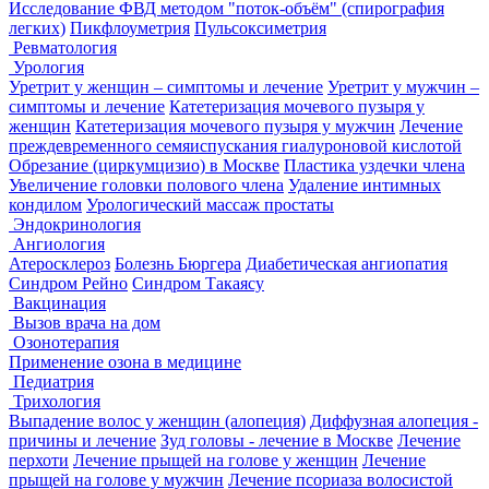
Исследование ФВД методом "поток-объём" (спирография
легких)
Пикфлоуметрия
Пульсоксиметрия
Ревматология
Урология
Уретрит у женщин – симптомы и лечение
Уретрит у мужчин –
симптомы и лечение
Катетеризация мочевого пузыря у
женщин
Катетеризация мочевого пузыря у мужчин
Лечение
преждевременного семяиспускания гиалуроновой кислотой
Обрезание (циркумцизио) в Москве
Пластика уздечки члена
Увеличение головки полового члена
Удаление интимных
кондилом
Урологический массаж простаты
Эндокринология
Ангиология
Атеросклероз
Болезнь Бюргера
Диабетическая ангиопатия
Синдром Рейно
Синдром Такаясу
Вакцинация
Вызов врача на дом
Озонотерапия
Применение озона в медицине
Педиатрия
Трихология
Выпадение волос у женщин (алопеция)
Диффузная алопеция -
причины и лечение
Зуд головы - лечение в Москве
Лечение
перхоти
Лечение прыщей на голове у женщин
Лечение
прыщей на голове у мужчин
Лечение псориаза волосистой