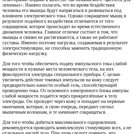
ленивых». Наивно полагать, что во время бездействия
человека его мышцы будут напрягаться и развиваться под
влиянием электрического тока. Однако сокращение мышц в
результате подобного воздействия отличаются от того
сокращения, которое происходит во время естественного
движения человека. Главное отличие состоит в том, что
мышцы и связки не растягиваются, а также не работают
суставы. Именно поэтому нагрузка, создаваемая в результате
электростимуляции, не способна заменить традиционную
физическую нагрузку.
Для того чтобы обеспечить подачу импульсного тока слабой
мощности в нужные места человеческого тела, на них
фиксируются электроды специального прибора. С целью
увеличить действие токовых импульсов на кожу следует
предварительно нанести особый гель, способствующий
проведению тока. От основного электронного блока импульс
слабой мощности подаётся через прикреплённые к телу
электроды. Он проходит через кожу и попадает на нервные
окончания, которые, в свою очередь, передают сигнал
мышечным волокнам, и те начинают сокращаться.
Для того чтобы добиться максимального оздоровления,
рекомендуется проводить комплексную стимуляцию всех, а не
отдельных частей тела. При этом следует помнить, что