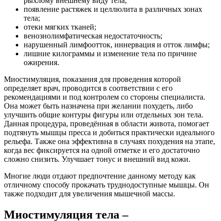
рыхлому внешнему виду тела;
появление растяжек и целлюлита в различных зонах
тела;
отеки мягких тканей;
венознолимфатическая недостаточность;
нарушенный лимфоотток, иннервация и отток лимфы;
лишние килограммы и изменение тела по причине
ожирения.
Миостимуляция, показания для проведения которой
определяет врач, проводится в соответствии с его
рекомендациями и под контролем со стороны специалиста.
Она может быть назначена при желании похудеть, либо
улучшить общие контуры фигуры или отдельных зон тела.
Данная процедура, проведённая в области живота, помогает
подтянуть мышцы пресса и добиться практически идеального
рельефа. Также она эффективна в случаях похудения на этапе,
когда вес фиксируется на одной отметке и его достаточно
сложно снизить. Улучшает тонус и внешний вид кожи.
Многие люди отдают предпочтение данному методу как
отличному способу прокачать труднодоступные мышцы. Он
также подходит для увеличения мышечной массы.
Миостимуляция тела –