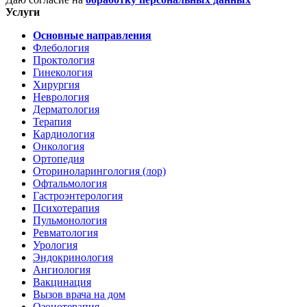
Услуги
Основные направления
Флебология
Проктология
Гинекология
Хирургия
Неврология
Дерматология
Терапия
Кардиология
Онкология
Ортопедия
Оториноларингология (лор)
Офтальмология
Гастроэнтерология
Психотерапия
Пульмонология
Ревматология
Урология
Эндокринология
Ангиология
Вакцинация
Вызов врача на дом
Озонотерапия