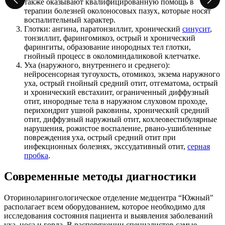
также оказывают квалифицированную помощь в
терапии болезней околоносовых пазух, которые носят
воспалительный характер.
Глотки: ангина, паратонзиллит, хронический
синусит
,
тонзиллит, фарингомикоз, острый и хронический
фарингиты, образование инородных тел глотки,
гнойный процесс в околоминдаликовой клетчатке.
Уха (наружного, внутреннего и среднего):
нейросенсорная тугоухость, отомикоз, экзема наружного
уха, острый гнойный средний отит, отгематома, острый
и хронический евстахиит, ограниченный диффузный
отит, инородные тела в наружном слуховом проходе,
перихондрит ушной раковины, хронический средний
отит, диффузный наружный отит, кохлеовестибулярные
нарушения, рожистое воспаление, рвано-ушибленные
повреждения уха, острый средний отит при
инфекционных болезнях, экссудативный отит,
серная
пробка
.
Современные методы диагностики
Оториноларингологическое отделение медцентра “Южный"
располагает всем оборудованием, которое необходимо для
исследования состояния пациента и выявления заболеваний
уха, носа и горла. В распоряжении специалистов самые