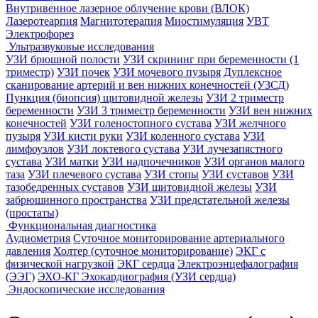
Внутривенное лазерное облучение крови (ВЛОК)
Лазеротеарпия
Магнитотерапия
Миостимуляция
УВТ
Электрофорез
Ультразвуковые исследования
УЗИ брюшной полости
УЗИ скрининг при беременности (1
триместр)
УЗИ почек
УЗИ мочевого пузыря
Дуплексное
сканирование артерий и вен нижних конечностей (УЗСД)
Пункция (биопсия) щитовидной железы
УЗИ 2 триместр
беременности
УЗИ 3 триместр беременности
УЗИ вен нижних
конечностей
УЗИ голеностопного сустава
УЗИ желчного
пузыря
УЗИ кисти руки
УЗИ коленного сустава
УЗИ
лимфоузлов
УЗИ локтевого сустава
УЗИ лучезапястного
сустава
УЗИ матки
УЗИ надпочечников
УЗИ органов малого
таза
УЗИ плечевого сустава
УЗИ стопы
УЗИ суставов
УЗИ
тазобедренных суставов
УЗИ щитовидной железы
УЗИ
забрюшинного пространства
УЗИ предстательной железы
(простаты)
Функциональная диагностика
Аудиометрия
Суточное мониторирование артериального
давления
Холтер (суточное мониторирование)
ЭКГ с
физической нагрузкой
ЭКГ сердца
Электроэнцефалография
(ЭЭГ)
ЭХО-КГ Эхокардиография (УЗИ сердца)
Эндоскопические исследования