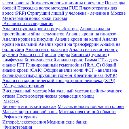
части головы
Ломкость волос - причины и лечение
Пересадка
бровей
Пересадка волос методом FUE
Плазмотерапия для
волос (PRP)
Стригущий лишай у человека - лечение в Москве
Мезотерапия волос кожи головы
Анализы и исследования
Анализ группы крови и резус-фактора
Анализ кала на
простейшие и яйца гельминтов
Анализ крови на глюкозу
Анализ крови на инсулин
Анализ крови на калий
Анализ
крови на кальций
Анализ крови на трансферрин
Анализ на
билирубин
Анализ на пролактин
Анализ на тестостерон у
мужчин
Анализ на Триглицериды
Биопсия (пункция)
лимфоузла
Биохимический анализ крови
Гамма ГТ - сдать
анализ ГГТ
Гликированный гемоглобин (HbA1С)
Общий
анализ крови (ОАК)
Общий анализ мочи
ФСГ - анализ на
фолликулостимулирующий гормон
Креатинкиназа (КФК)
Анализ на хорионический гонадотропин человека (ХГЧ)
Мануальная терапия
Висцеральный массаж
Мануальный массаж шейно-грудного
отдела
Постизометрическая релаксация мышц
Массаж
Биоэнергетический массаж
Массаж волосистой части головы
Массаж воротниковой зоны
Массаж поясничной области
Рефлексотерапия
Иглорефлексотерапия
Медицинские банки
Физиотерапия