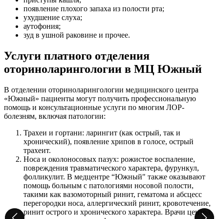
появление плохого запаха из полости рта;
ухудшение слуха;
аутофония;
зуд в ушной раковине и прочее.
Услуги платного отделения
оториноларингологии в МЦ Южный
В отделении оториноларингологии медицинского центра
«Южный» пациенты могут получить профессиональную
помощь и консультационные услуги по многим ЛОР-
болезням, включая патологии:
Трахеи и гортани: ларингит (как острый, так и
хронический), появление хрипов в голосе, острый
трахеит.
Носа и околоносовых пазух: рожистое воспаление,
повреждения травматического характера, фурункул,
фолликулит. В медцентре “Южный" также оказывают
помощь больным с патологиями носовой полости,
такими как вазомоторный ринит, гематома и абсцесс
перегородки носа, аллергический ринит, кровотечение,
ринит острого и хронического характера. Врачи центра