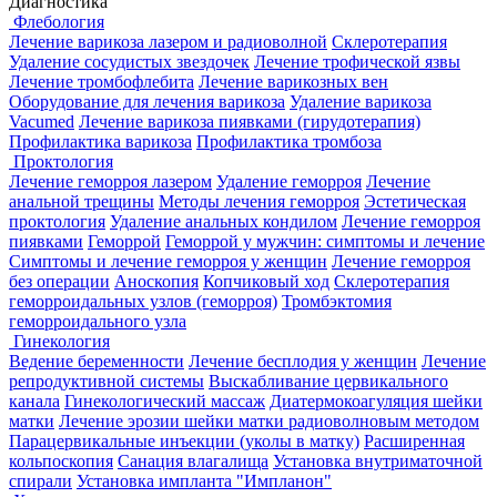
Диагностика
Флебология
Лечение варикоза лазером и радиоволной
Склеротерапия
Удаление сосудистых звездочек
Лечение трофической язвы
Лечение тромбофлебита
Лечение варикозных вен
Оборудование для лечения варикоза
Удаление варикоза
Vacumed
Лечение варикоза пиявками (гирудотерапия)
Профилактика варикоза
Профилактика тромбоза
Проктология
Лечение геморроя лазером
Удаление геморроя
Лечение
анальной трещины
Методы лечения геморроя
Эстетическая
проктология
Удаление анальных кондилом
Лечение геморроя
пиявками
Геморрой
Геморрой у мужчин: симптомы и лечение
Симптомы и лечение геморроя у женщин
Лечение геморроя
без операции
Аноскопия
Копчиковый ход
Склеротерапия
геморроидальных узлов (геморроя)
Тромбэктомия
геморроидального узла
Гинекология
Ведение беременности
Лечение бесплодия у женщин
Лечение
репродуктивной системы
Выскабливание цервикального
канала
Гинекологический массаж
Диатермокоагуляция шейки
матки
Лечение эрозии шейки матки радиоволновым методом
Парацервикальные инъекции (уколы в матку)
Расширенная
кольпоскопия
Санация влагалища
Установка внутриматочной
спирали
Установка импланта "Импланон"