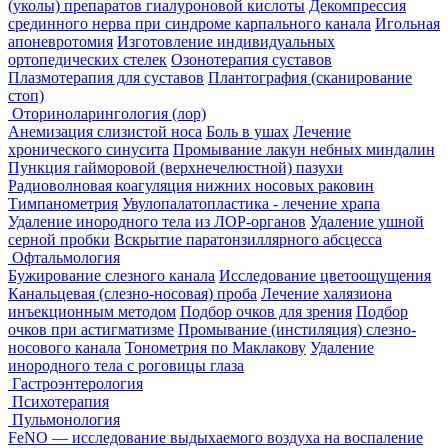
(уколы) препаратов гиалуроновой кислоты
Декомпрессия
срединного нерва при синдроме карпального канала
Игольная
апоневротомия
Изготовление индивидуальных
ортопедических стелек
Озонотерапия суставов
Плазмотерапия для суставов
Плантография (сканирование
стоп)
Оториноларингология (лор)
Анемизация слизистой носа
Боль в ушах
Лечение
хронического синусита
Промывание лакун небных миндалин
Пункция гайморовой (верхнечелюстной) пазухи
Радиоволновая коагуляция нижних носовых раковин
Тимпанометрия
Увулопалатопластика - лечение храпа
Удаление инородного тела из ЛОР-органов
Удаление ушной
серной пробки
Вскрытие паратонзиллярного абсцесса
Офтальмология
Бужирование слезного канала
Исследование цветоощущения
Канальцевая (слезно-носовая) проба
Лечение халязиона
инъекционным методом
Подбор очков для зрения
Подбор
очков при астигматизме
Промывание (инстиляция) слезно-
носового канала
Тонометрия по Маклакову
Удаление
инородного тела с роговицы глаза
Гастроэнтерология
Психотерапия
Пульмонология
FeNO — исследование выдыхаемого воздуха на воспаление