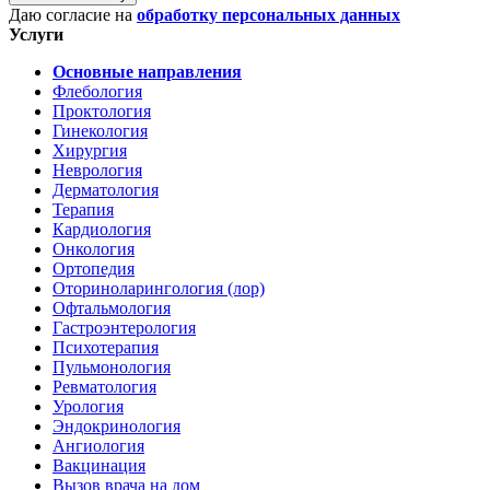
Даю согласие на
обработку персональных данных
Услуги
Основные направления
Флебология
Проктология
Гинекология
Хирургия
Неврология
Дерматология
Терапия
Кардиология
Онкология
Ортопедия
Оториноларингология (лор)
Офтальмология
Гастроэнтерология
Психотерапия
Пульмонология
Ревматология
Урология
Эндокринология
Ангиология
Вакцинация
Вызов врача на дом