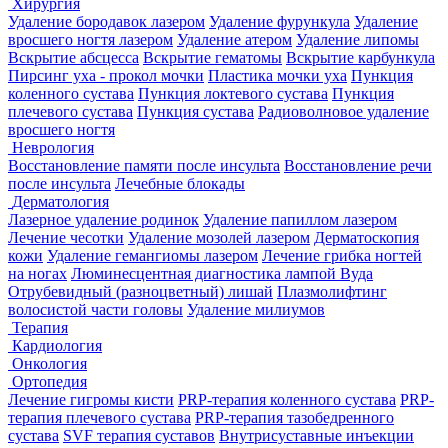
Хирургия
Удаление бородавок лазером
Удаление фурункула
Удаление
вросшего ногтя лазером
Удаление атером
Удаление липомы
Вскрытие абсцесса
Вскрытие гематомы
Вскрытие карбункула
Пирсинг уха - прокол мочки
Пластика мочки уха
Пункция
коленного сустава
Пункция локтевого сустава
Пункция
плечевого сустава
Пункция сустава
Радиоволновое удаление
вросшего ногтя
Неврология
Восстановление памяти после инсульта
Восстановление речи
после инсульта
Лечебные блокады
Дерматология
Лазерное удаление родинок
Удаление папиллом лазером
Лечение чесотки
Удаление мозолей лазером
Дерматоскопия
кожи
Удаление гемангиомы лазером
Лечение грибка ногтей
на ногах
Люминесцентная диагностика лампой Вуда
Отрубевидный (разноцветный) лишай
Плазмолифтинг
волосистой части головы
Удаление милиумов
Терапия
Кардиология
Онкология
Ортопедия
Лечение гигромы кисти
PRP-терапия коленного сустава
PRP-
терапия плечевого сустава
PRP-терапия тазобедренного
сустава
SVF терапия суставов
Внутрисуставные инъекции