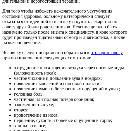
длительной и дорогостоящей терапии.
Для того чтобы избежать нежелательного усугубления
состояния здоровья, больному категорически следует
отказаться от идеи пойти в аптеку и купить лекарство по
совету друзей или родственников. Лечение должно быть
назначено только после визита к специалисту, в ходе которого
будет произведен тщательный осмотр и диагностика, а после
назначено лечение.
Человеку следует непременно обратиться к
отоларингологу
при возникновении следующих симптомов:
затруднение прохождения воздуха через носовые ходы
(заложенность носа);
частое чихание и появление зуда в ноздрях;
появление выделений из носовой полости;
появление шумов и болезненных ощущений в ушах;
головная боль;
частичная или полная потеря обоняния;
заложенность в ухе;
оторея;
кровотечение из носа;
першение, сухость и болевые ощущения в горле;
хрипы в голосе;
приступы кашля;