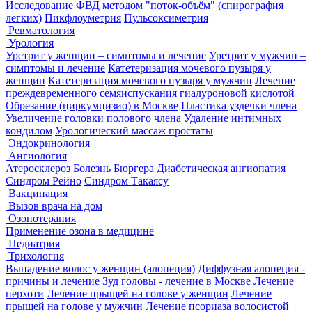
Исследование ФВД методом "поток-объём" (спирография
легких)
Пикфлоуметрия
Пульсоксиметрия
Ревматология
Урология
Уретрит у женщин – симптомы и лечение
Уретрит у мужчин –
симптомы и лечение
Катетеризация мочевого пузыря у
женщин
Катетеризация мочевого пузыря у мужчин
Лечение
преждевременного семяиспускания гиалуроновой кислотой
Обрезание (циркумцизио) в Москве
Пластика уздечки члена
Увеличение головки полового члена
Удаление интимных
кондилом
Урологический массаж простаты
Эндокринология
Ангиология
Атеросклероз
Болезнь Бюргера
Диабетическая ангиопатия
Синдром Рейно
Синдром Такаясу
Вакцинация
Вызов врача на дом
Озонотерапия
Применение озона в медицине
Педиатрия
Трихология
Выпадение волос у женщин (алопеция)
Диффузная алопеция -
причины и лечение
Зуд головы - лечение в Москве
Лечение
перхоти
Лечение прыщей на голове у женщин
Лечение
прыщей на голове у мужчин
Лечение псориаза волосистой