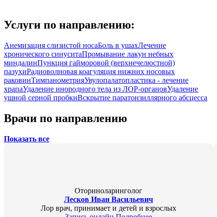
Услуги по направлению:
Анемизация слизистой носа
Боль в ушах
Лечение
хронического синусита
Промывание лакун небных
миндалин
Пункция гайморовой (верхнечелюстной)
пазухи
Радиоволновая коагуляция нижних носовых
раковин
Тимпанометрия
Увулопалатопластика - лечение
храпа
Удаление инородного тела из ЛОР-органов
Удаление
ушной серной пробки
Вскрытие паратонзиллярного абсцесса
Врачи по направлению
Показать все
Оториноларинголог
Лесков Иван Васильевич
Лор врач, принимает и детей и взрослых
Запись онлайн
Подробнее