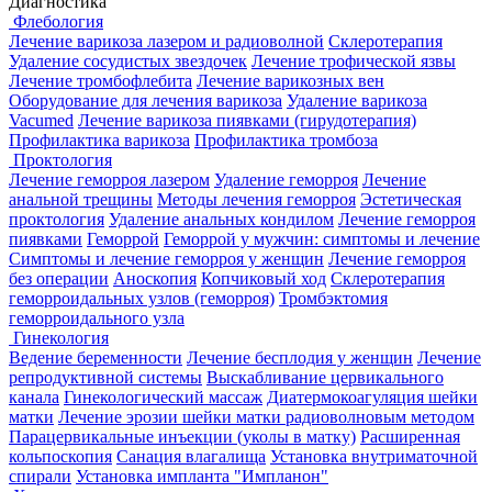
Диагностика
Флебология
Лечение варикоза лазером и радиоволной
Склеротерапия
Удаление сосудистых звездочек
Лечение трофической язвы
Лечение тромбофлебита
Лечение варикозных вен
Оборудование для лечения варикоза
Удаление варикоза
Vacumed
Лечение варикоза пиявками (гирудотерапия)
Профилактика варикоза
Профилактика тромбоза
Проктология
Лечение геморроя лазером
Удаление геморроя
Лечение
анальной трещины
Методы лечения геморроя
Эстетическая
проктология
Удаление анальных кондилом
Лечение геморроя
пиявками
Геморрой
Геморрой у мужчин: симптомы и лечение
Симптомы и лечение геморроя у женщин
Лечение геморроя
без операции
Аноскопия
Копчиковый ход
Склеротерапия
геморроидальных узлов (геморроя)
Тромбэктомия
геморроидального узла
Гинекология
Ведение беременности
Лечение бесплодия у женщин
Лечение
репродуктивной системы
Выскабливание цервикального
канала
Гинекологический массаж
Диатермокоагуляция шейки
матки
Лечение эрозии шейки матки радиоволновым методом
Парацервикальные инъекции (уколы в матку)
Расширенная
кольпоскопия
Санация влагалища
Установка внутриматочной
спирали
Установка импланта "Импланон"