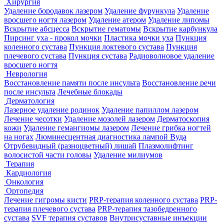
Хирургия
Удаление бородавок лазером
Удаление фурункула
Удаление
вросшего ногтя лазером
Удаление атером
Удаление липомы
Вскрытие абсцесса
Вскрытие гематомы
Вскрытие карбункула
Пирсинг уха - прокол мочки
Пластика мочки уха
Пункция
коленного сустава
Пункция локтевого сустава
Пункция
плечевого сустава
Пункция сустава
Радиоволновое удаление
вросшего ногтя
Неврология
Восстановление памяти после инсульта
Восстановление речи
после инсульта
Лечебные блокады
Дерматология
Лазерное удаление родинок
Удаление папиллом лазером
Лечение чесотки
Удаление мозолей лазером
Дерматоскопия
кожи
Удаление гемангиомы лазером
Лечение грибка ногтей
на ногах
Люминесцентная диагностика лампой Вуда
Отрубевидный (разноцветный) лишай
Плазмолифтинг
волосистой части головы
Удаление милиумов
Терапия
Кардиология
Онкология
Ортопедия
Лечение гигромы кисти
PRP-терапия коленного сустава
PRP-
терапия плечевого сустава
PRP-терапия тазобедренного
сустава
SVF терапия суставов
Внутрисуставные инъекции