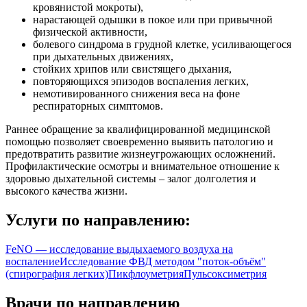
кровянистой мокроты),
нарастающей одышки в покое или при привычной
физической активности,
болевого синдрома в грудной клетке, усиливающегося
при дыхательных движениях,
стойких хрипов или свистящего дыхания,
повторяющихся эпизодов воспаления легких,
немотивированного снижения веса на фоне
респираторных симптомов.
Раннее обращение за квалифицированной медицинской
помощью позволяет своевременно выявить патологию и
предотвратить развитие жизнеугрожающих осложнений.
Профилактические осмотры и внимательное отношение к
здоровью дыхательной системы – залог долголетия и
высокого качества жизни.
Услуги по направлению:
FeNO — исследование выдыхаемого воздуха на
воспаление
Исследование ФВД методом "поток-объём"
(спирография легких)
Пикфлоуметрия
Пульсоксиметрия
Врачи по направлению