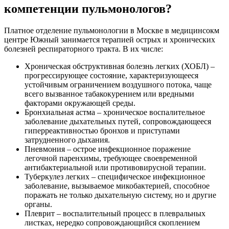
компетенции пульмонологов?
Платное отделение пульмонологии в Москве в медицинсокм
центре Южный занимается терапией острых и хронических
болезней респираторного тракта. В их числе:
Хроническая обструктивная болезнь легких (ХОБЛ) –
прогрессирующее состояние, характеризующееся
устойчивым ограничением воздушного потока, чаще
всего вызванное табакокурением или вредными
факторами окружающей среды.
Бронхиальная астма – хроническое воспалительное
заболевание дыхательных путей, сопровождающееся
гиперреактивностью бронхов и приступами
затрудненного дыхания.
Пневмония – острое инфекционное поражение
легочной паренхимы, требующее своевременной
антибактериальной или противовирусной терапии.
Туберкулез легких – специфическое инфекционное
заболевание, вызываемое микобактерией, способное
поражать не только дыхательную систему, но и другие
органы.
Плеврит – воспалительный процесс в плевральных
листках, нередко сопровождающийся скоплением