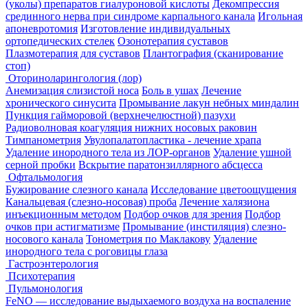
(уколы) препаратов гиалуроновой кислоты
Декомпрессия
срединного нерва при синдроме карпального канала
Игольная
апоневротомия
Изготовление индивидуальных
ортопедических стелек
Озонотерапия суставов
Плазмотерапия для суставов
Плантография (сканирование
стоп)
Оториноларингология (лор)
Анемизация слизистой носа
Боль в ушах
Лечение
хронического синусита
Промывание лакун небных миндалин
Пункция гайморовой (верхнечелюстной) пазухи
Радиоволновая коагуляция нижних носовых раковин
Тимпанометрия
Увулопалатопластика - лечение храпа
Удаление инородного тела из ЛОР-органов
Удаление ушной
серной пробки
Вскрытие паратонзиллярного абсцесса
Офтальмология
Бужирование слезного канала
Исследование цветоощущения
Канальцевая (слезно-носовая) проба
Лечение халязиона
инъекционным методом
Подбор очков для зрения
Подбор
очков при астигматизме
Промывание (инстиляция) слезно-
носового канала
Тонометрия по Маклакову
Удаление
инородного тела с роговицы глаза
Гастроэнтерология
Психотерапия
Пульмонология
FeNO — исследование выдыхаемого воздуха на воспаление