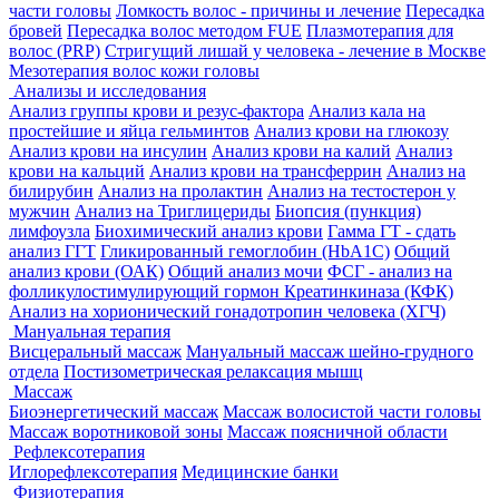
части головы
Ломкость волос - причины и лечение
Пересадка
бровей
Пересадка волос методом FUE
Плазмотерапия для
волос (PRP)
Стригущий лишай у человека - лечение в Москве
Мезотерапия волос кожи головы
Анализы и исследования
Анализ группы крови и резус-фактора
Анализ кала на
простейшие и яйца гельминтов
Анализ крови на глюкозу
Анализ крови на инсулин
Анализ крови на калий
Анализ
крови на кальций
Анализ крови на трансферрин
Анализ на
билирубин
Анализ на пролактин
Анализ на тестостерон у
мужчин
Анализ на Триглицериды
Биопсия (пункция)
лимфоузла
Биохимический анализ крови
Гамма ГТ - сдать
анализ ГГТ
Гликированный гемоглобин (HbA1С)
Общий
анализ крови (ОАК)
Общий анализ мочи
ФСГ - анализ на
фолликулостимулирующий гормон
Креатинкиназа (КФК)
Анализ на хорионический гонадотропин человека (ХГЧ)
Мануальная терапия
Висцеральный массаж
Мануальный массаж шейно-грудного
отдела
Постизометрическая релаксация мышц
Массаж
Биоэнергетический массаж
Массаж волосистой части головы
Массаж воротниковой зоны
Массаж поясничной области
Рефлексотерапия
Иглорефлексотерапия
Медицинские банки
Физиотерапия