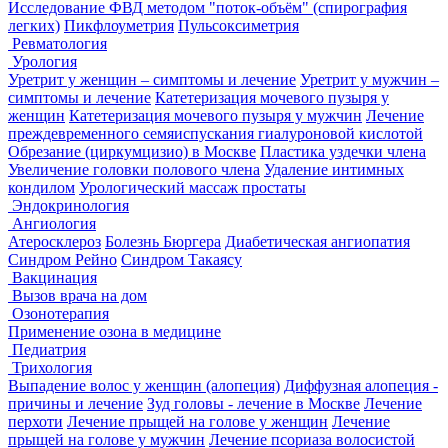
Исследование ФВД методом "поток-объём" (спирография
легких)
Пикфлоуметрия
Пульсоксиметрия
Ревматология
Урология
Уретрит у женщин – симптомы и лечение
Уретрит у мужчин –
симптомы и лечение
Катетеризация мочевого пузыря у
женщин
Катетеризация мочевого пузыря у мужчин
Лечение
преждевременного семяиспускания гиалуроновой кислотой
Обрезание (циркумцизио) в Москве
Пластика уздечки члена
Увеличение головки полового члена
Удаление интимных
кондилом
Урологический массаж простаты
Эндокринология
Ангиология
Атеросклероз
Болезнь Бюргера
Диабетическая ангиопатия
Синдром Рейно
Синдром Такаясу
Вакцинация
Вызов врача на дом
Озонотерапия
Применение озона в медицине
Педиатрия
Трихология
Выпадение волос у женщин (алопеция)
Диффузная алопеция -
причины и лечение
Зуд головы - лечение в Москве
Лечение
перхоти
Лечение прыщей на голове у женщин
Лечение
прыщей на голове у мужчин
Лечение псориаза волосистой