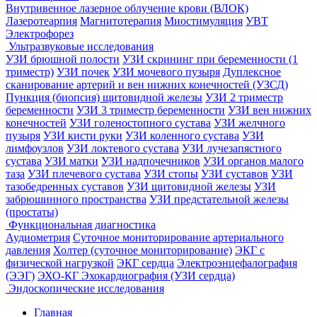
Внутривенное лазерное облучение крови (ВЛОК)
Лазеротеарпия
Магнитотерапия
Миостимуляция
УВТ
Электрофорез
Ультразвуковые исследования
УЗИ брюшной полости
УЗИ скрининг при беременности (1
триместр)
УЗИ почек
УЗИ мочевого пузыря
Дуплексное
сканирование артерий и вен нижних конечностей (УЗСД)
Пункция (биопсия) щитовидной железы
УЗИ 2 триместр
беременности
УЗИ 3 триместр беременности
УЗИ вен нижних
конечностей
УЗИ голеностопного сустава
УЗИ желчного
пузыря
УЗИ кисти руки
УЗИ коленного сустава
УЗИ
лимфоузлов
УЗИ локтевого сустава
УЗИ лучезапястного
сустава
УЗИ матки
УЗИ надпочечников
УЗИ органов малого
таза
УЗИ плечевого сустава
УЗИ стопы
УЗИ суставов
УЗИ
тазобедренных суставов
УЗИ щитовидной железы
УЗИ
забрюшинного пространства
УЗИ предстательной железы
(простаты)
Функциональная диагностика
Аудиометрия
Суточное мониторирование артериального
давления
Холтер (суточное мониторирование)
ЭКГ с
физической нагрузкой
ЭКГ сердца
Электроэнцефалография
(ЭЭГ)
ЭХО-КГ Эхокардиография (УЗИ сердца)
Эндоскопические исследования
Главная