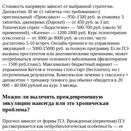
Стоимость напрямую зависит от выбранной стратегии.
Дапоксетин 30 мг (1 таблетка «по требованию»):
оригинальный «Проксажил» — 950–1500 руб. за упаковку 3
таблетки, дженерики (Dapoxet) — от 450 руб. за 3 шт.
Топические спреи: «Лидостезин» — 500-700 руб. (около 50
применений), «Катена» — 1200-1800 руб. Курс психотерапии
(сексолога) — от 3000 до 8000 руб. за сессию, часто
достаточно 5-10 встреч. Онлайн-тренинги по управлению
эякуляцией — 5000-15000 руб. за полную программу. Если ПЭ
вызвана простатитом или анатомическими причинами, может
потребоваться лечение основного заболевания (физиотерапия
— 1500 руб./сеанс). Максимально бюджетный вариант —
упражнения Кегеля и техника стоп-старт (бесплатно), но с
отсроченным результатом. Комплексное лечение у сексолога +
дапоксетин + тренажер тазового дна обычно обходится в 20
000 – 40 000 рублей на курс 3 месяца.
Можно ли вылечить преждевременную
эякуляцию навсегда или это хроническая
проблема?
Прогноз зависит от формы ПЭ. Врожденная (первичная) ПЭ
рассматривается как нейробиологическая особенность — ее