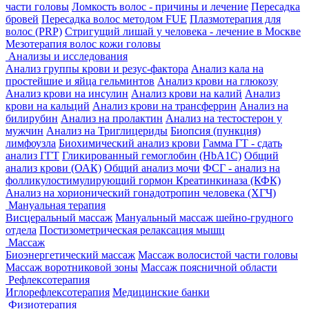
части головы
Ломкость волос - причины и лечение
Пересадка
бровей
Пересадка волос методом FUE
Плазмотерапия для
волос (PRP)
Стригущий лишай у человека - лечение в Москве
Мезотерапия волос кожи головы
Анализы и исследования
Анализ группы крови и резус-фактора
Анализ кала на
простейшие и яйца гельминтов
Анализ крови на глюкозу
Анализ крови на инсулин
Анализ крови на калий
Анализ
крови на кальций
Анализ крови на трансферрин
Анализ на
билирубин
Анализ на пролактин
Анализ на тестостерон у
мужчин
Анализ на Триглицериды
Биопсия (пункция)
лимфоузла
Биохимический анализ крови
Гамма ГТ - сдать
анализ ГГТ
Гликированный гемоглобин (HbA1С)
Общий
анализ крови (ОАК)
Общий анализ мочи
ФСГ - анализ на
фолликулостимулирующий гормон
Креатинкиназа (КФК)
Анализ на хорионический гонадотропин человека (ХГЧ)
Мануальная терапия
Висцеральный массаж
Мануальный массаж шейно-грудного
отдела
Постизометрическая релаксация мышц
Массаж
Биоэнергетический массаж
Массаж волосистой части головы
Массаж воротниковой зоны
Массаж поясничной области
Рефлексотерапия
Иглорефлексотерапия
Медицинские банки
Физиотерапия