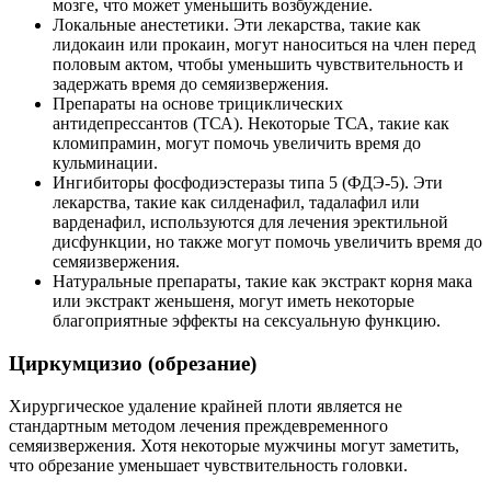
мозге, что может уменьшить возбуждение.
Локальные анестетики. Эти лекарства, такие как
лидокаин или прокаин, могут наноситься на член перед
половым актом, чтобы уменьшить чувствительность и
задержать время до семяизвержения.
Препараты на основе трициклических
антидепрессантов (ТСА). Некоторые ТСА, такие как
кломипрамин, могут помочь увеличить время до
кульминации.
Ингибиторы фосфодиэстеразы типа 5 (ФДЭ-5). Эти
лекарства, такие как силденафил, тадалафил или
варденафил, используются для лечения эректильной
дисфункции, но также могут помочь увеличить время до
семяизвержения.
Натуральные препараты, такие как экстракт корня мака
или экстракт женьшеня, могут иметь некоторые
благоприятные эффекты на сексуальную функцию.
Циркумцизио (обрезание)
Хирургическое удаление крайней плоти является не
стандартным методом лечения преждевременного
семяизвержения. Хотя некоторые мужчины могут заметить,
что обрезание уменьшает чувствительность головки.