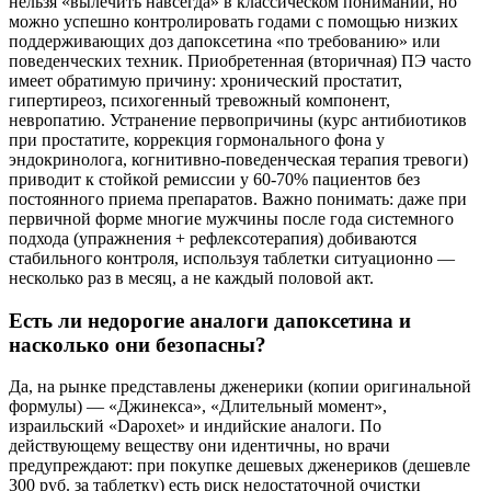
нельзя «вылечить навсегда» в классическом понимании, но
можно успешно контролировать годами с помощью низких
поддерживающих доз дапоксетина «по требованию» или
поведенческих техник. Приобретенная (вторичная) ПЭ часто
имеет обратимую причину: хронический простатит,
гипертиреоз, психогенный тревожный компонент,
невропатию. Устранение первопричины (курс антибиотиков
при простатите, коррекция гормонального фона у
эндокринолога, когнитивно-поведенческая терапия тревоги)
приводит к стойкой ремиссии у 60-70% пациентов без
постоянного приема препаратов. Важно понимать: даже при
первичной форме многие мужчины после года системного
подхода (упражнения + рефлексотерапия) добиваются
стабильного контроля, используя таблетки ситуационно —
несколько раз в месяц, а не каждый половой акт.
Есть ли недорогие аналоги дапоксетина и
насколько они безопасны?
Да, на рынке представлены дженерики (копии оригинальной
формулы) — «Джинекса», «Длительный момент»,
израильский «Dapoxet» и индийские аналоги. По
действующему веществу они идентичны, но врачи
предупреждают: при покупке дешевых дженериков (дешевле
300 руб. за таблетку) есть риск недостаточной очистки