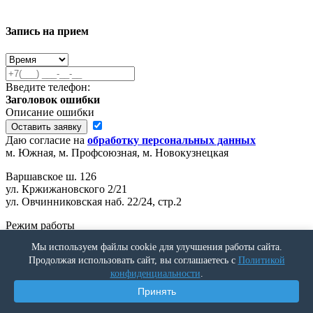
Запись на прием
Введите телефон:
Заголовок ошибки
Описание ошибки
Оставить заявку
Даю согласие на
обработку персональных данных
м. Южная, м. Профсоюзная, м. Новокузнецкая
Варшавское ш. 126
ул. Кржижановского 2/21
ул. Овчинниковская наб. 22/24, стр.2
Режим работы
Мы используем файлы cookie для улучшения работы сайта.
ПН-ПТ: 9.00 ДО 20.00
Продолжая использовать сайт, вы соглашаетесь с
Политикой
СБ-ВС: 9.00 ДО 17.00
конфиденциальности
.
Email
Принять
info@yuzhny.ru