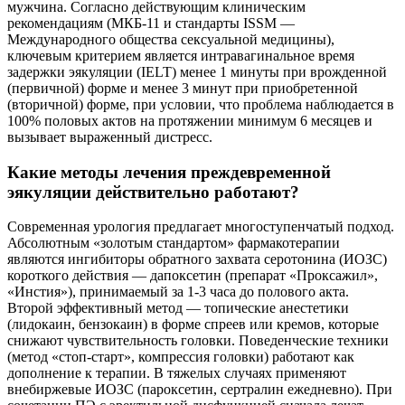
мужчина. Согласно действующим клиническим
рекомендациям (МКБ-11 и стандарты ISSM —
Международного общества сексуальной медицины),
ключевым критерием является интравагинальное время
задержки эякуляции (IELT) менее 1 минуты при врожденной
(первичной) форме и менее 3 минут при приобретенной
(вторичной) форме, при условии, что проблема наблюдается в
100% половых актов на протяжении минимум 6 месяцев и
вызывает выраженный дистресс.
Какие методы лечения преждевременной
эякуляции действительно работают?
Современная урология предлагает многоступенчатый подход.
Абсолютным «золотым стандартом» фармакотерапии
являются ингибиторы обратного захвата серотонина (ИОЗС)
короткого действия — дапоксетин (препарат «Проксажил»,
«Инстия»), принимаемый за 1-3 часа до полового акта.
Второй эффективный метод — топические анестетики
(лидокаин, бензокаин) в форме спреев или кремов, которые
снижают чувствительность головки. Поведенческие техники
(метод «стоп-старт», компрессия головки) работают как
дополнение к терапии. В тяжелых случаях применяют
внебиржевые ИОЗС (пароксетин, сертралин ежедневно). При