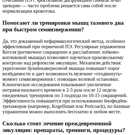
сочетании ПЭ с эректильной дисфункцией сначала лечат
эрекцию — часто проблема решается сама собой после
нормализации кровотока.
Помогают ли тренировки мышц тазового дна
при быстром семяизвержении?
Да, это доказанный нефармакологический метод, особенно
эффективный при первичной ПЭ. Регулярные упражнения
Кегеля (ритмичное сокращение и расслабление лобково-
копчиковой мышцы) позволяют научиться произвольному
контролю над рефлексом эякуляции. Механизм действия:
укрепление бульбокавернозной мышцы повышает порог
возбудимости и дает возможность мужчине «отодвинуть»
момент семяизвержения с помощью волевой остановки.
Клинические исследования показывают увеличение
интравагинального времени в 2-3 раза после 12 недель
ежедневных тренировок по 3 подхода по 10-15 сокращений.
Эффективность повышается при использовании биофидбек-
тренажеров (например, KegelSmart или Pericoach), но базовые
упражнения можно выполнять бесплатно в любом месте.
Сколько стоит лечение преждевременной
эякуляции: препараты, тренинги, процедуры?