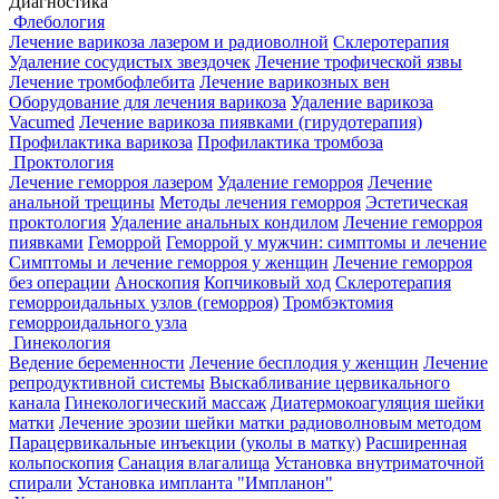
Диагностика
Флебология
Лечение варикоза лазером и радиоволной
Склеротерапия
Удаление сосудистых звездочек
Лечение трофической язвы
Лечение тромбофлебита
Лечение варикозных вен
Оборудование для лечения варикоза
Удаление варикоза
Vacumed
Лечение варикоза пиявками (гирудотерапия)
Профилактика варикоза
Профилактика тромбоза
Проктология
Лечение геморроя лазером
Удаление геморроя
Лечение
анальной трещины
Методы лечения геморроя
Эстетическая
проктология
Удаление анальных кондилом
Лечение геморроя
пиявками
Геморрой
Геморрой у мужчин: симптомы и лечение
Симптомы и лечение геморроя у женщин
Лечение геморроя
без операции
Аноскопия
Копчиковый ход
Склеротерапия
геморроидальных узлов (геморроя)
Тромбэктомия
геморроидального узла
Гинекология
Ведение беременности
Лечение бесплодия у женщин
Лечение
репродуктивной системы
Выскабливание цервикального
канала
Гинекологический массаж
Диатермокоагуляция шейки
матки
Лечение эрозии шейки матки радиоволновым методом
Парацервикальные инъекции (уколы в матку)
Расширенная
кольпоскопия
Санация влагалища
Установка внутриматочной
спирали
Установка импланта "Импланон"