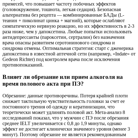
примесей, что повышает частоту побочных эффектов
(головокружение, тошнота, легкая седация). Безопасная
альтернатива без рецепта — комбинированные БАДы (L-
теанин + пиколинат цинка + магний), которые ослабляют
симпатическую нервную реакцию, но их эффективность в 2-3
раза ниже, чем у дапоксетина. Любые попытки использовать
антидепрессанты (пароксетин, сертралин) без назначения
врача опасны развитием серотонинового синдрома и
синдрома отмены. Оптимальная стратегия: старт с дженерика
дапоксетина в известной аптечной сети (например, «Indate» от
Gedeon Richter) под контролем врача после исключения
противопоказаний.
Влияет ли обрезание или прием алкоголя на
время полового акта при ПЭ?
Обрезание: данные противоречивы. Потеря крайней плоти
снижает тактильную чувствительность головки за счет ее
постоянного трения об одежду и кератинизации, что
теоретически может удлинять половой акт. Мета-анализ 8
исследований показал, что у мужчин с ПЭ после обрезания
среднее IELT увеличивается с 0,8 до 1,9 минуты, однако
эффект не достигает клинически значимого уровня (менее 3
минут). Поэтому обрезание не является рекомендованным