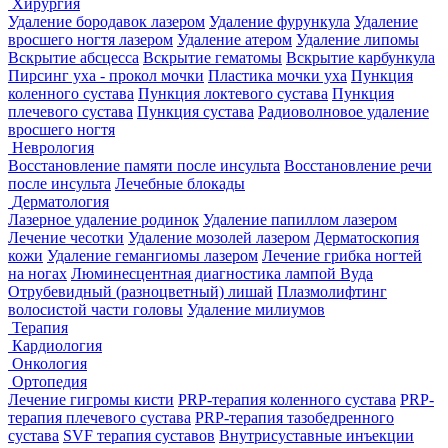
Хирургия
Удаление бородавок лазером
Удаление фурункула
Удаление
вросшего ногтя лазером
Удаление атером
Удаление липомы
Вскрытие абсцесса
Вскрытие гематомы
Вскрытие карбункула
Пирсинг уха - прокол мочки
Пластика мочки уха
Пункция
коленного сустава
Пункция локтевого сустава
Пункция
плечевого сустава
Пункция сустава
Радиоволновое удаление
вросшего ногтя
Неврология
Восстановление памяти после инсульта
Восстановление речи
после инсульта
Лечебные блокады
Дерматология
Лазерное удаление родинок
Удаление папиллом лазером
Лечение чесотки
Удаление мозолей лазером
Дерматоскопия
кожи
Удаление гемангиомы лазером
Лечение грибка ногтей
на ногах
Люминесцентная диагностика лампой Вуда
Отрубевидный (разноцветный) лишай
Плазмолифтинг
волосистой части головы
Удаление милиумов
Терапия
Кардиология
Онкология
Ортопедия
Лечение гигромы кисти
PRP-терапия коленного сустава
PRP-
терапия плечевого сустава
PRP-терапия тазобедренного
сустава
SVF терапия суставов
Внутрисуставные инъекции