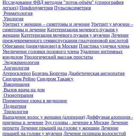
Исследование ФВД методом "поток-объём" (спирография
легких)
Пикфлоуметрия
Пульсоксиметрия
Ревматология
Урология
Уретрит у женщин – симптомы и лечение
Уретрит у мужчин –
симптомы и лечение
Катетеризация мочевого пузыря у
женщин
Катетеризация мочевого пузыря у мужчин
Лечение
преждевременного семяиспускания гиалуроновой кислотой
Обрезание (циркумцизио) в Москве
Пластика уздечки члена
Увеличение головки полового члена
Удаление интимных
кондилом
Урологический массаж простаты
Эндокринология
Ангиология
Атеросклероз
Болезнь Бюргера
Диабетическая ангиопатия
Синдром Рейно
Синдром Такаясу
Вакцинация
Вызов врача на дом
Озонотерапия
Применение озона в медицине
Педиатрия
Трихология
Выпадение волос у женщин (алопеция)
Диффузная алопеция -
причины и лечение
Зуд головы - лечение в Москве
Лечение
перхоти
Лечение прыщей на голове у женщин
Лечение
прыщей на голове у мужчин
Лечение псориаза волосистой