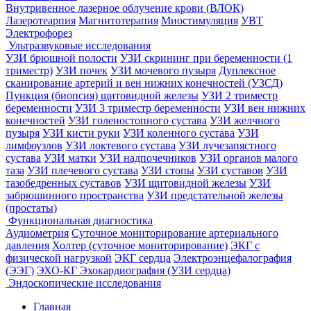
Внутривенное лазерное облучение крови (ВЛОК)
Лазеротеарпия
Магнитотерапия
Миостимуляция
УВТ
Электрофорез
Ультразвуковые исследования
УЗИ брюшной полости
УЗИ скрининг при беременности (1
триместр)
УЗИ почек
УЗИ мочевого пузыря
Дуплексное
сканирование артерий и вен нижних конечностей (УЗСД)
Пункция (биопсия) щитовидной железы
УЗИ 2 триместр
беременности
УЗИ 3 триместр беременности
УЗИ вен нижних
конечностей
УЗИ голеностопного сустава
УЗИ желчного
пузыря
УЗИ кисти руки
УЗИ коленного сустава
УЗИ
лимфоузлов
УЗИ локтевого сустава
УЗИ лучезапястного
сустава
УЗИ матки
УЗИ надпочечников
УЗИ органов малого
таза
УЗИ плечевого сустава
УЗИ стопы
УЗИ суставов
УЗИ
тазобедренных суставов
УЗИ щитовидной железы
УЗИ
забрюшинного пространства
УЗИ предстательной железы
(простаты)
Функциональная диагностика
Аудиометрия
Суточное мониторирование артериального
давления
Холтер (суточное мониторирование)
ЭКГ с
физической нагрузкой
ЭКГ сердца
Электроэнцефалография
(ЭЭГ)
ЭХО-КГ Эхокардиография (УЗИ сердца)
Эндоскопические исследования
Главная