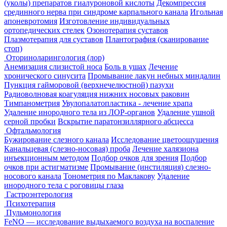
(уколы) препаратов гиалуроновой кислоты
Декомпрессия
срединного нерва при синдроме карпального канала
Игольная
апоневротомия
Изготовление индивидуальных
ортопедических стелек
Озонотерапия суставов
Плазмотерапия для суставов
Плантография (сканирование
стоп)
Оториноларингология (лор)
Анемизация слизистой носа
Боль в ушах
Лечение
хронического синусита
Промывание лакун небных миндалин
Пункция гайморовой (верхнечелюстной) пазухи
Радиоволновая коагуляция нижних носовых раковин
Тимпанометрия
Увулопалатопластика - лечение храпа
Удаление инородного тела из ЛОР-органов
Удаление ушной
серной пробки
Вскрытие паратонзиллярного абсцесса
Офтальмология
Бужирование слезного канала
Исследование цветоощущения
Канальцевая (слезно-носовая) проба
Лечение халязиона
инъекционным методом
Подбор очков для зрения
Подбор
очков при астигматизме
Промывание (инстиляция) слезно-
носового канала
Тонометрия по Маклакову
Удаление
инородного тела с роговицы глаза
Гастроэнтерология
Психотерапия
Пульмонология
FeNO — исследование выдыхаемого воздуха на воспаление