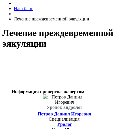
Наш блог
Лечение преждевременной эякуляции
Лечение преждевременной
эякуляции
Раннее семяизвержение - это нарушение, которое проявляется
в том, что мужчина достигает оргазма и семяизвержения
раньше, чем он этого желает
Информация проверена экспертом
Уролог, андролог
Петров Даниил Игоревич
Специализация:
Уролог