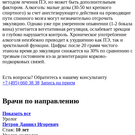
методом лечения ПЭ, но может быть дополнительным
фактором. Алкоголь: малые дозы (30-50 мл крепкого
спиртного) за счет анестезирующего действия на проводящие
пути спинного мозга могут незначительно отсрочить
эякуляцию. Однако уже при умеренном опьянении (1-2 бокала
вина) угнетается вегетативная регуляция, ослабевает эрекция
и глубоко нарушается контроль. Хроническое употребление
алкоголя неизбежно приводит к ухудшению как ПЭ, так и
эректильной функции. Цифры: после 20 грамм чистого
этанола время до эякуляции снижается на 30% по сравнению с
трезвым состоянием из-за дезинтеграции корково-
подкорковых связей.
Есть вопросы?
Обратитесь к нашему консультанту
+7 (495) 660 38 38
Запись на прием
Врачи по направлению
Показать все
Уролог
Петров Даниил Игоревич
Стаж:
10 лет