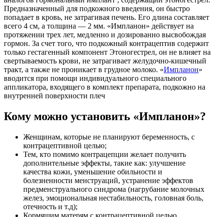
Предназначенный для подкожного введения, он быстро
попадает в кровь, не затрагивая печень. Его длина составляет
всего 4 см, а толщина — 2 мм. «Импланон» действует на
протяжении трех лет, медленно и дозированно высвобождая
гормон. За счет того, что подкожный контрацептив содержит
только гестагенный компонент Этоногестрел, он не влияет на
свертываемость крови, не затрагивает желудочно-кишечный
тракт, а также не проникает в грудное молоко. «
Импланон
»
вводится при помощи индивидуального специального
аппликатора, входящего в комплект препарата, подкожно на
внутренней поверхности плеч
Кому можно установить «Импланон»?
Женщинам, которые не планируют беременность, с
контрацептивной целью;
Тем, кто помимо контрацепции желает получить
дополнительные эффекты, такие как: улучшение
качества кожи, уменьшение обильности и
болезненности менструаций, устранение эффектов
предменструального синдрома (нагрубание молочных
желез, эмоциональная нестабильность, головная боль,
отечность и т.д);
Кормящим матерям с контрацептивной целью