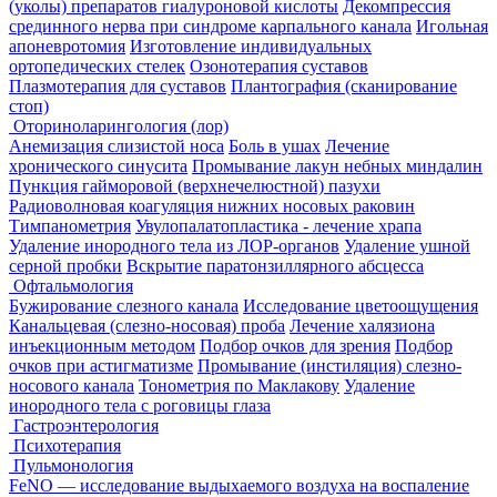
(уколы) препаратов гиалуроновой кислоты
Декомпрессия
срединного нерва при синдроме карпального канала
Игольная
апоневротомия
Изготовление индивидуальных
ортопедических стелек
Озонотерапия суставов
Плазмотерапия для суставов
Плантография (сканирование
стоп)
Оториноларингология (лор)
Анемизация слизистой носа
Боль в ушах
Лечение
хронического синусита
Промывание лакун небных миндалин
Пункция гайморовой (верхнечелюстной) пазухи
Радиоволновая коагуляция нижних носовых раковин
Тимпанометрия
Увулопалатопластика - лечение храпа
Удаление инородного тела из ЛОР-органов
Удаление ушной
серной пробки
Вскрытие паратонзиллярного абсцесса
Офтальмология
Бужирование слезного канала
Исследование цветоощущения
Канальцевая (слезно-носовая) проба
Лечение халязиона
инъекционным методом
Подбор очков для зрения
Подбор
очков при астигматизме
Промывание (инстиляция) слезно-
носового канала
Тонометрия по Маклакову
Удаление
инородного тела с роговицы глаза
Гастроэнтерология
Психотерапия
Пульмонология
FeNO — исследование выдыхаемого воздуха на воспаление