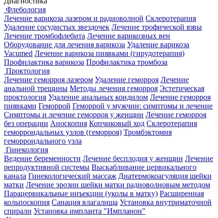
Диагностика
Флебология
Лечение варикоза лазером и радиоволной
Склеротерапия
Удаление сосудистых звездочек
Лечение трофической язвы
Лечение тромбофлебита
Лечение варикозных вен
Оборудование для лечения варикоза
Удаление варикоза
Vacumed
Лечение варикоза пиявками (гирудотерапия)
Профилактика варикоза
Профилактика тромбоза
Проктология
Лечение геморроя лазером
Удаление геморроя
Лечение
анальной трещины
Методы лечения геморроя
Эстетическая
проктология
Удаление анальных кондилом
Лечение геморроя
пиявками
Геморрой
Геморрой у мужчин: симптомы и лечение
Симптомы и лечение геморроя у женщин
Лечение геморроя
без операции
Аноскопия
Копчиковый ход
Склеротерапия
геморроидальных узлов (геморроя)
Тромбэктомия
геморроидального узла
Гинекология
Ведение беременности
Лечение бесплодия у женщин
Лечение
репродуктивной системы
Выскабливание цервикального
канала
Гинекологический массаж
Диатермокоагуляция шейки
матки
Лечение эрозии шейки матки радиоволновым методом
Парацервикальные инъекции (уколы в матку)
Расширенная
кольпоскопия
Санация влагалища
Установка внутриматочной
спирали
Установка импланта "Импланон"