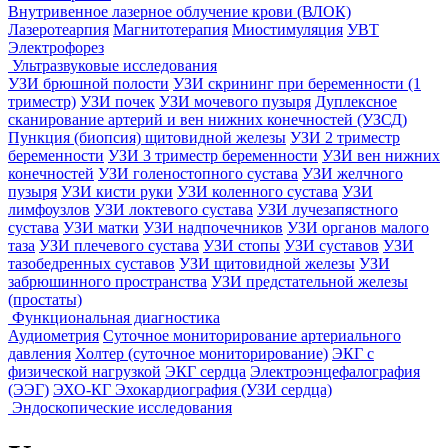
Внутривенное лазерное облучение крови (ВЛОК)
Лазеротеарпия
Магнитотерапия
Миостимуляция
УВТ
Электрофорез
Ультразвуковые исследования
УЗИ брюшной полости
УЗИ скрининг при беременности (1
триместр)
УЗИ почек
УЗИ мочевого пузыря
Дуплексное
сканирование артерий и вен нижних конечностей (УЗСД)
Пункция (биопсия) щитовидной железы
УЗИ 2 триместр
беременности
УЗИ 3 триместр беременности
УЗИ вен нижних
конечностей
УЗИ голеностопного сустава
УЗИ желчного
пузыря
УЗИ кисти руки
УЗИ коленного сустава
УЗИ
лимфоузлов
УЗИ локтевого сустава
УЗИ лучезапястного
сустава
УЗИ матки
УЗИ надпочечников
УЗИ органов малого
таза
УЗИ плечевого сустава
УЗИ стопы
УЗИ суставов
УЗИ
тазобедренных суставов
УЗИ щитовидной железы
УЗИ
забрюшинного пространства
УЗИ предстательной железы
(простаты)
Функциональная диагностика
Аудиометрия
Суточное мониторирование артериального
давления
Холтер (суточное мониторирование)
ЭКГ с
физической нагрузкой
ЭКГ сердца
Электроэнцефалография
(ЭЭГ)
ЭХО-КГ Эхокардиография (УЗИ сердца)
Эндоскопические исследования