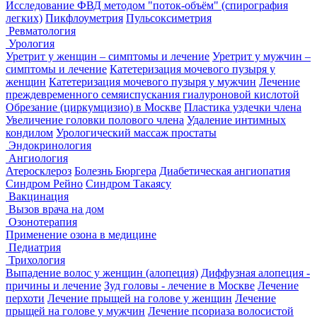
Исследование ФВД методом "поток-объём" (спирография
легких)
Пикфлоуметрия
Пульсоксиметрия
Ревматология
Урология
Уретрит у женщин – симптомы и лечение
Уретрит у мужчин –
симптомы и лечение
Катетеризация мочевого пузыря у
женщин
Катетеризация мочевого пузыря у мужчин
Лечение
преждевременного семяиспускания гиалуроновой кислотой
Обрезание (циркумцизио) в Москве
Пластика уздечки члена
Увеличение головки полового члена
Удаление интимных
кондилом
Урологический массаж простаты
Эндокринология
Ангиология
Атеросклероз
Болезнь Бюргера
Диабетическая ангиопатия
Синдром Рейно
Синдром Такаясу
Вакцинация
Вызов врача на дом
Озонотерапия
Применение озона в медицине
Педиатрия
Трихология
Выпадение волос у женщин (алопеция)
Диффузная алопеция -
причины и лечение
Зуд головы - лечение в Москве
Лечение
перхоти
Лечение прыщей на голове у женщин
Лечение
прыщей на голове у мужчин
Лечение псориаза волосистой