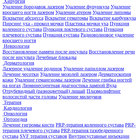
Хирургия
Удаление бородавок лазером
Удаление фурункула
Удаление
вросшего ногтя лазером
Удаление атером
Удаление липомы
Вскрытие абсцесса
Вскрытие гематомы
Вскрытие карбункула
Пирсинг уха - прокол мочки
Пластика мочки уха
Пункция
коленного сустава
Пункция локтевого сустава
Пункция
плечевого сустава
Пункция сустава
Радиоволновое удаление
вросшего ногтя
Неврология
Восстановление памяти после инсульта
Восстановление речи
после инсульта
Лечебные блокады
Дерматология
Лазерное удаление родинок
Удаление папиллом лазером
Лечение чесотки
Удаление мозолей лазером
Дерматоскопия
кожи
Удаление гемангиомы лазером
Лечение грибка ногтей
на ногах
Люминесцентная диагностика лампой Вуда
Отрубевидный (разноцветный) лишай
Плазмолифтинг
волосистой части головы
Удаление милиумов
Терапия
Кардиология
Онкология
Ортопедия
Лечение гигромы кисти
PRP-терапия коленного сустава
PRP-
терапия плечевого сустава
PRP-терапия тазобедренного
сустава
SVF терапия суставов
Внутрисуставные инъекции