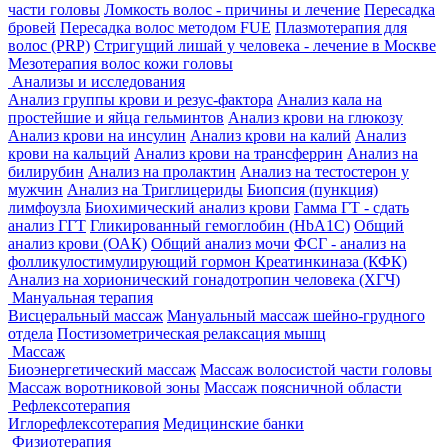
части головы
Ломкость волос - причины и лечение
Пересадка
бровей
Пересадка волос методом FUE
Плазмотерапия для
волос (PRP)
Стригущий лишай у человека - лечение в Москве
Мезотерапия волос кожи головы
Анализы и исследования
Анализ группы крови и резус-фактора
Анализ кала на
простейшие и яйца гельминтов
Анализ крови на глюкозу
Анализ крови на инсулин
Анализ крови на калий
Анализ
крови на кальций
Анализ крови на трансферрин
Анализ на
билирубин
Анализ на пролактин
Анализ на тестостерон у
мужчин
Анализ на Триглицериды
Биопсия (пункция)
лимфоузла
Биохимический анализ крови
Гамма ГТ - сдать
анализ ГГТ
Гликированный гемоглобин (HbA1С)
Общий
анализ крови (ОАК)
Общий анализ мочи
ФСГ - анализ на
фолликулостимулирующий гормон
Креатинкиназа (КФК)
Анализ на хорионический гонадотропин человека (ХГЧ)
Мануальная терапия
Висцеральный массаж
Мануальный массаж шейно-грудного
отдела
Постизометрическая релаксация мышц
Массаж
Биоэнергетический массаж
Массаж волосистой части головы
Массаж воротниковой зоны
Массаж поясничной области
Рефлексотерапия
Иглорефлексотерапия
Медицинские банки
Физиотерапия